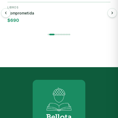
LIBROS
C
Comprometida
C
$
690
$