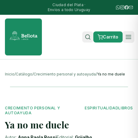
Ciudad del Plata ·
Envíos a todo Uruguay
Carrito
Inicio
/
Catálogo
/
Crecimiento personal y autoayuda
/
Ya no me duele
CRECIMIENTO PERSONAL Y
ESPIRITUALIDAD
LIBROS
AUTOAYUDA
Ya no me duele
Autor:
Anna Paola Rossi
Editorial:
Grijalbo