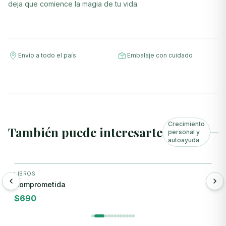
deja que comience la magia de tu vida.
Envío a todo el país
Embalaje con cuidado
Crecimiento
También puede interesarte
personal y
autoayuda
+ Agregar
LIBROS
L
Comprometida
E
$
690
$