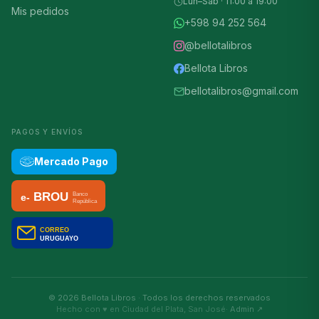
Lun–Sáb · 11:00 a 19:00
Mis pedidos
+598 94 252 564
@bellotalibros
Bellota Libros
bellotalibros@gmail.com
PAGOS Y ENVÍOS
Mercado Pago
©
2026
Bellota Libros · Todos los derechos reservados
Hecho con ♥ en Ciudad del Plata, San José
· Admin ↗