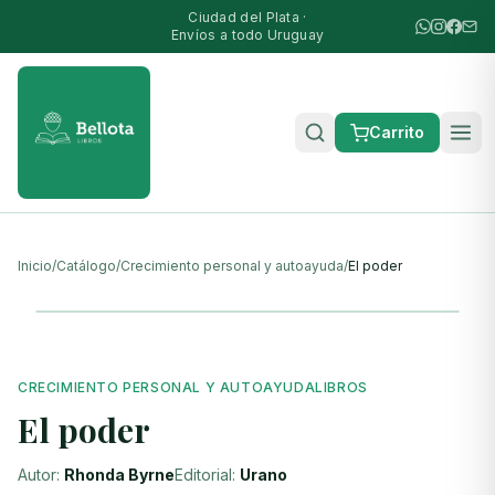
Ciudad del Plata ·
Envíos a todo Uruguay
Carrito
Inicio
/
Catálogo
/
Crecimiento personal y autoayuda
/
El poder
CRECIMIENTO PERSONAL Y AUTOAYUDA
LIBROS
El poder
Autor:
Rhonda Byrne
Editorial:
Urano