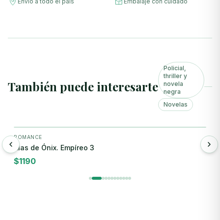
Envío a todo el país
Embalaje con cuidado
Policial,
thriller y
También puede interesarte
novela
negra
Novelas
+ Agregar
ROMANCE
N
Alas de Ónix. Empíreo 3
B
$
1190
$