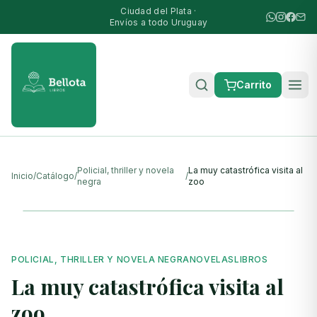
Ciudad del Plata ·
Envíos a todo Uruguay
Carrito
Policial, thriller y novela
La muy catastrófica visita al
Inicio
/
Catálogo
/
/
negra
zoo
POLICIAL, THRILLER Y NOVELA NEGRA
NOVELAS
LIBROS
La muy catastrófica visita al
zoo