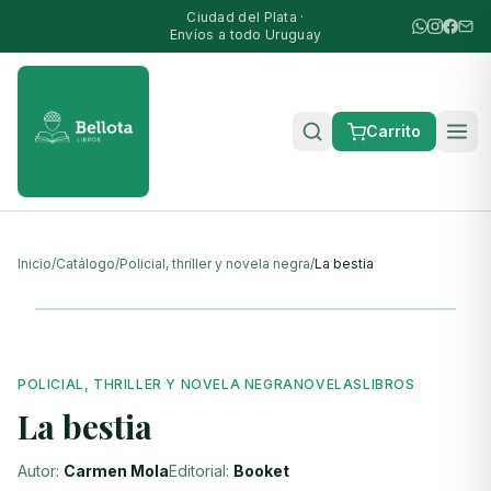
Ciudad del Plata ·
Envíos a todo Uruguay
Carrito
Inicio
/
Catálogo
/
Policial, thriller y novela negra
/
La bestia
POLICIAL, THRILLER Y NOVELA NEGRA
NOVELAS
LIBROS
La bestia
Autor:
Carmen Mola
Editorial:
Booket