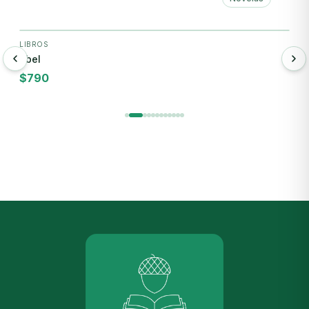
+ Agregar
LIBROS
L
Abel
B
$
790
$