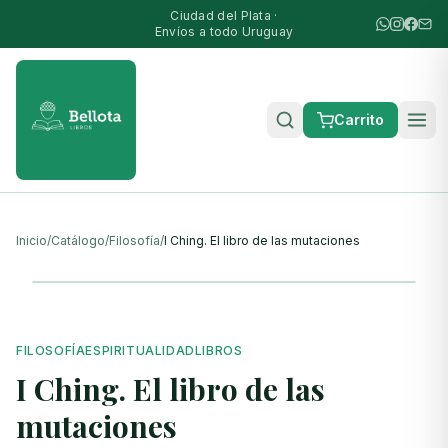
Ciudad del Plata ·
Envíos a todo Uruguay
Carrito
Inicio
/
Catálogo
/
Filosofía
/
I Ching. El libro de las mutaciones
FILOSOFÍA
ESPIRITUALIDAD
LIBROS
I Ching. El libro de las
mutaciones