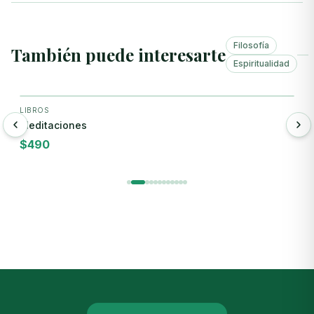
Filosofía
También puede interesarte
Espiritualidad
+ Agregar
LIBROS
E
Meditaciones
C
$
490
$