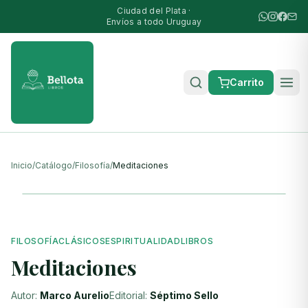
Ciudad del Plata ·
Envíos a todo Uruguay
Carrito
Inicio
/
Catálogo
/
Filosofía
/
Meditaciones
FILOSOFÍA
CLÁSICOS
ESPIRITUALIDAD
LIBROS
Meditaciones
Autor:
Marco Aurelio
Editorial:
Séptimo Sello