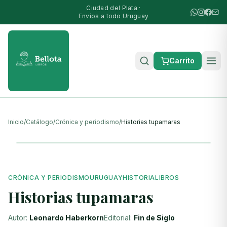
Ciudad del Plata ·
Envíos a todo Uruguay
Carrito
Inicio
/
Catálogo
/
Crónica y periodismo
/
Historias tupamaras
CRÓNICA Y PERIODISMO
URUGUAY
HISTORIA
LIBROS
Historias tupamaras
Autor:
Leonardo Haberkorn
Editorial:
Fin de Siglo