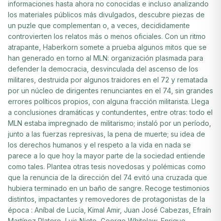
informaciones hasta ahora no conocidas e incluso analizando
los materiales públicos más divulgados, descubre piezas de
un puzle que complementan o, a veces, decididamente
controvierten los relatos más o menos oficiales. Con un ritmo
atrapante, Haberkorn somete a prueba algunos mitos que se
han generado en torno al MLN: organización plasmada para
defender la democracia, desvinculada del ascenso de los
militares, destruida por algunos traidores en el 72 y rematada
por un núcleo de dirigentes renunciantes en el 74, sin grandes
errores políticos propios, con alguna fracción militarista. Llega
a conclusiones dramáticas y contundentes, entre otras: todo el
MLN estaba impregnado de militarismo; instaló por un período,
junto a las fuerzas represivas, la pena de muerte; su idea de
los derechos humanos y el respeto a la vida en nada se
parece a lo que hoy la mayor parte de la sociedad entiende
como tales. Plantea otras tesis novedosas y polémicas como
que la renuncia de la dirección del 74 evitó una cruzada que
hubiera terminado en un baño de sangre. Recoge testimonios
distintos, impactantes y removedores de protagonistas de la
época : Aníbal de Lucía, Kimal Amir, Juan José Cabezas, Efraín
Martínez Platero, Luis Nieto, George Whitelaw, Enrique