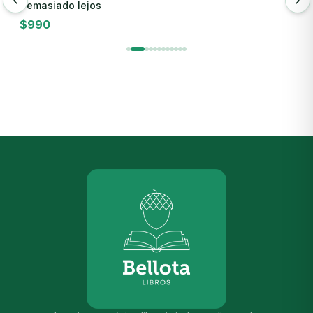
Demasiado lejos
D
$
990
$