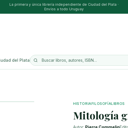
La primera y única librería independiente de Ciudad del Plata ·
Envíos a todo Uruguay
iudad del Plata
HISTORIA
FILOSOFÍA
LIBROS
Mitología 
Autor:
Pierre Commelin
Edit