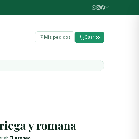
Mis pedidos
Carrito
griega y romana
orial:
El Ateneo