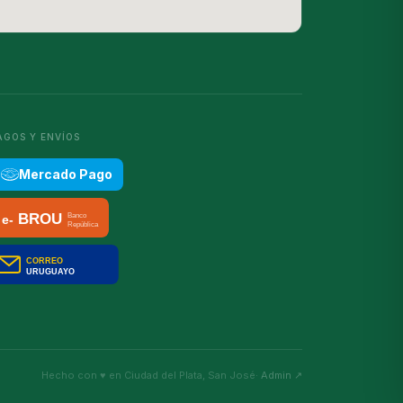
AGOS Y ENVÍOS
Mercado Pago
Hecho con ♥ en Ciudad del Plata, San José
· Admin ↗