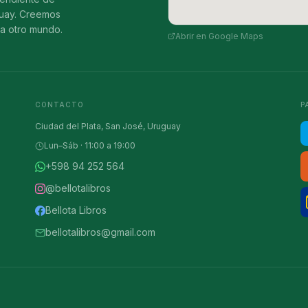
guay. Creemos
ia otro mundo.
Abrir en Google Maps
CONTACTO
P
Ciudad del Plata, San José, Uruguay
Lun–Sáb · 11:00 a 19:00
+598 94 252 564
@bellotalibros
Bellota Libros
bellotalibros@gmail.com