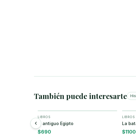
También puede interesarte
His
LIBROS
LIBROS
ar
+ Agregar
El antiguo Egipto
La bat
$
690
$
1100