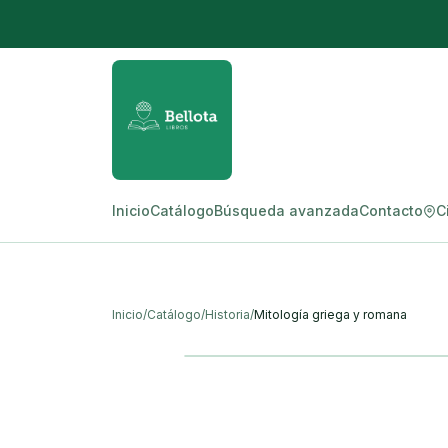
Inicio
Catálogo
Búsqueda avanzada
Contacto
C
Inicio
/
Catálogo
/
Historia
/
Mitología griega y romana