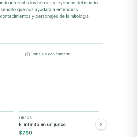
mundo infernal o los héroes y leyendas del mundo
y sencillo que nos ayudará a entender y
contecimientos y personajes de la mitología
Embalaje con cuidado
LIBROS
LIBROS
+ Agregar
+
El infinito en un junco
La gran farsa
$
790
$
990