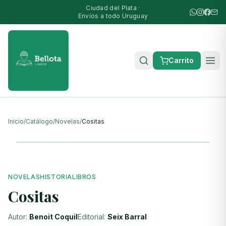
Ciudad del Plata ·
Envíos a todo Uruguay
Carrito
Inicio
/
Catálogo
/
Novelas
/
Cositas
NOVELAS
HISTORIA
LIBROS
Cositas
Autor:
Benoit Coquil
Editorial:
Seix Barral