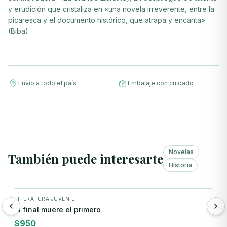
y erudición que cristaliza en «una novela irreverente, entre la
picaresca y el documento histórico, que atrapa y encanta»
(Biba).
Envío a todo el país
Embalaje con cuidado
Novelas
También puede interesarte
Historia
+ Agregar
LITERATURA JUVENIL
L
Al final muere el primero
L
$
950
$