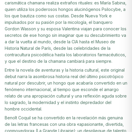
carismática chamana realiza extraños rituales: es María Sabina,
quien utiliza los poderosos hongos alucinógenos Psilocybe, a
los que bautiza como sus cositas. Desde Nueva York e
impulsados por su pasión por la micología, el banquero
Gordon Wasson y su esposa Valentina viajan para conocer los
secretos de ese hongo sin imaginar que su descubrimiento va
a dar la vuelta al mundo, desde la CIA hasta el Museo de
Historia Natural de París, desde las celebridades de la
contracultura psicodélica hasta los laboratorios farmacéuticos,
y que el destino de la chamana cambiará para siempre.
Entre la novela de aventuras y la historia cultural, este original
debut narra la asombrosa historia real del último psicotrópico
natural por descubrir, un hongo que acabaría convertido en un
fenómeno internacional, al tiempo que esconde el amargo
relato de una apropiación cultural y una reflexión aguda sobre
lo sagrado, la modernidad y el instinto depredador del
hombre occidental.
Benoît Coquil se ha convertido en la revelación más genuina
de las letras francesas con una obra «apasionante, divertida,
conmovedora» (La Grande Librairie); un despliegue de talento