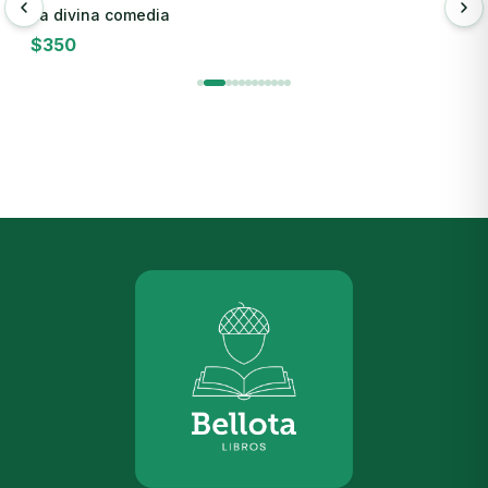
La divina comedia
B
$
350
$