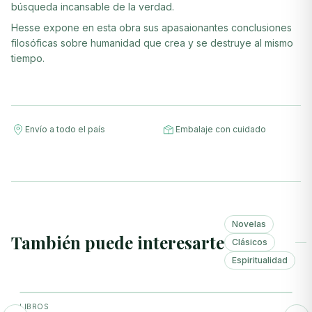
búsqueda incansable de la verdad.
Hesse expone en esta obra sus apasaionantes conclusiones
filosóficas sobre humanidad que crea y se destruye al mismo
tiempo.
Envío a todo el país
Embalaje con cuidado
Novelas
También puede interesarte
Clásicos
Espiritualidad
+ Agregar
LIBROS
N