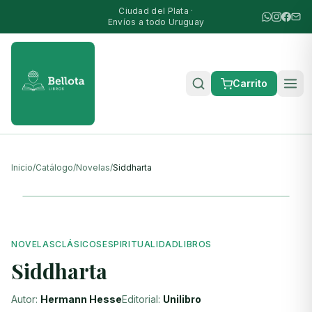
Ciudad del Plata ·
Envíos a todo Uruguay
Carrito
Inicio
/
Catálogo
/
Novelas
/
Siddharta
NOVELAS
CLÁSICOS
ESPIRITUALIDAD
LIBROS
Siddharta
Autor:
Hermann Hesse
Editorial:
Unilibro