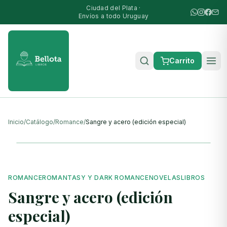
Ciudad del Plata ·
Envíos a todo Uruguay
Carrito
Inicio
/
Catálogo
/
Romance
/
Sangre y acero (edición especial)
ROMANCE
ROMANTASY Y DARK ROMANCE
NOVELAS
LIBROS
Sangre y acero (edición
especial)