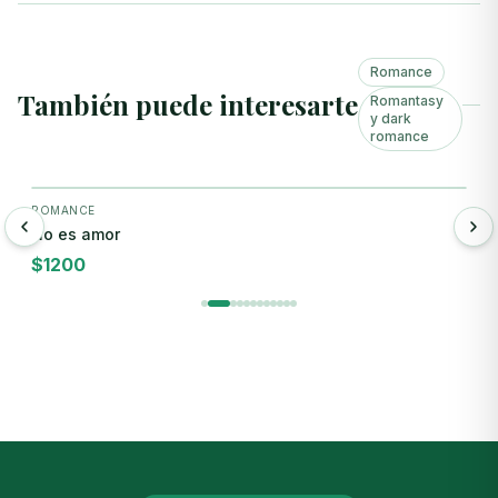
Romance
También puede interesarte
Romantasy
y dark
romance
+ Agregar
ROMANCE
R
No es amor
N
$
1200
$