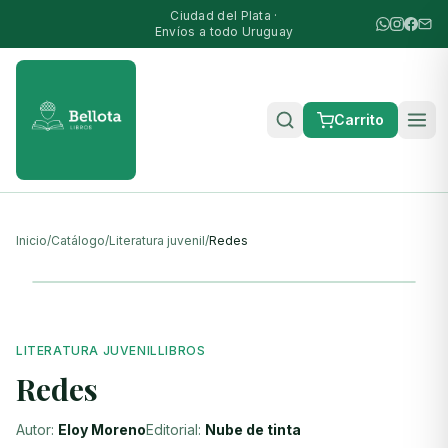
Ciudad del Plata ·
Envíos a todo Uruguay
Carrito
Inicio
/
Catálogo
/
Literatura juvenil
/
Redes
LITERATURA JUVENIL
LIBROS
Redes
Autor:
Eloy Moreno
Editorial:
Nube de tinta