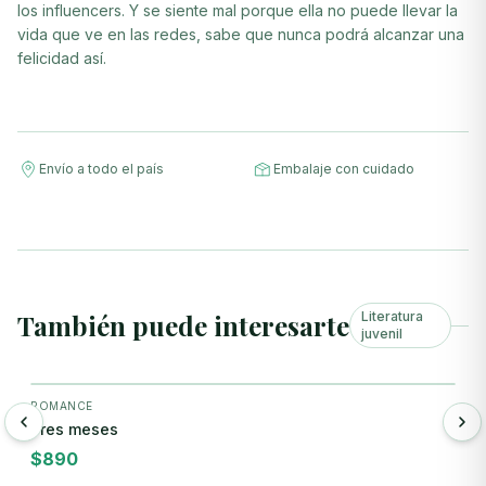
los influencers. Y se siente mal porque ella no puede llevar la
vida que ve en las redes, sabe que nunca podrá alcanzar una
felicidad así.
Envío a todo el país
Embalaje con cuidado
También puede interesarte
Literatura
juvenil
+ Agregar
ROMANCE
R
Tres meses
D
$
890
$