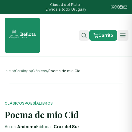
Ciudad del Plata ·
Envíos a todo Uruguay
Carrito
Inicio
/
Catálogo
/
Clásicos
/
Poema de mio Cid
CLÁSICOS
POESÍA
LIBROS
Poema de mio Cid
Autor:
Anónimo
Editorial:
Cruz del Sur