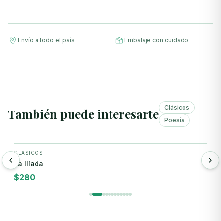
Envío a todo el país
Embalaje con cuidado
Clásicos
También puede interesarte
Poesía
+ Agregar
CLÁSICOS
L
La Ilíada
F
$
280
$