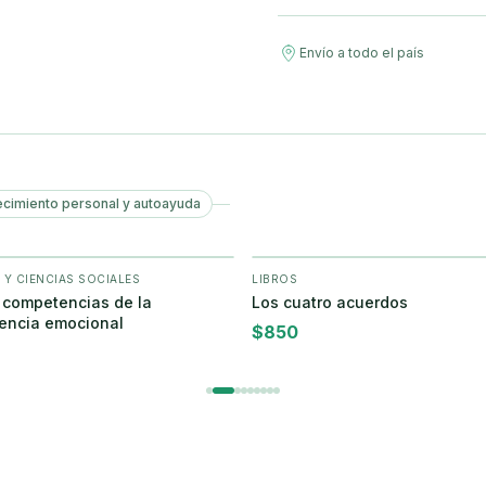
Envío a todo el país
ecimiento personal y autoayuda
 Y CIENCIAS SOCIALES
LIBROS
+ Agregar
+ Agregar
 competencias de la
Los cuatro acuerdos
gencia emocional
$
850