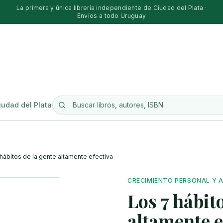
La primera y única librería independiente de Ciudad del Plata ·
Envíos a todo Uruguay
iudad del Plata
hábitos de la gente altamente efectiva
CRECIMIENTO PERSONAL Y
Los 7 hábito
altamente e