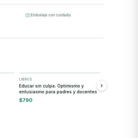
Embalaje con cuidado
LIBROS
LIBROS
+ Agregar
+
Educar sin culpa. Optimismo y
Emprender
entusiasmo para padres y docentes
$
690
$
790