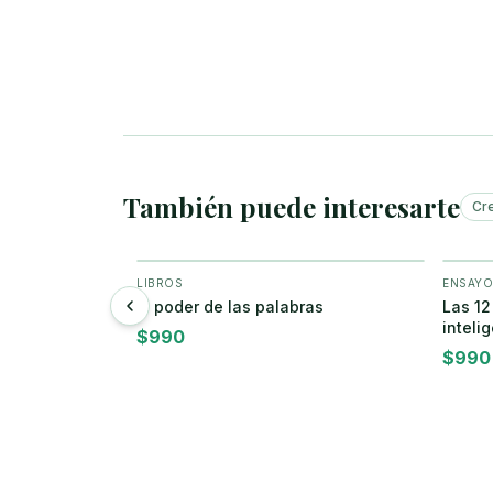
También puede interesarte
Cr
LIBROS
ENSAYO
ar
+ Agregar
existen
El poder de las palabras
Las 12
inteli
$
990
$
990