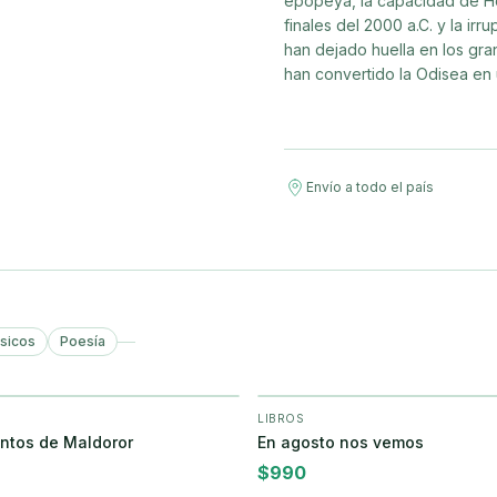
epopeya, la capacidad de Ho
finales del 2000 a.C. y la ir
han dejado huella en los gran
han convertido la Odisea en u
Envío a todo el país
ásicos
Poesía
LIBROS
+ Agregar
+ Agregar
ntos de Maldoror
En agosto nos vemos
$
990