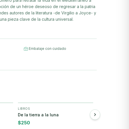
mero para retratar la vida en el Mediterráneo a
rupción de un héroe deseoso de regresar a la patria
des autores de la literatura -de Virgilio a Joyce- y
na pieza clave de la cultura universal.
Embalaje con cuidado
LIBROS
CLÁSICOS
+ Agregar
+
De la tierra a la luna
Cuentos basado
Shakespeare
$
250
$
590