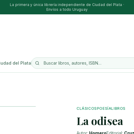
La primera y única librería independiente de Ciudad del Plata ·
Envíos a todo Uruguay
iudad del Plata
CLÁSICOS
POESÍA
LIBROS
La odisea
Autor:
Homero
Editorial:
Cruz