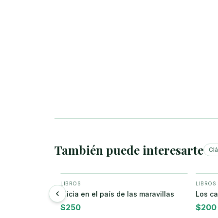
También puede interesarte
Cl
LIBROS
LIBROS
ar
+ Agregar
 la muerte
Alicia en el país de las maravillas
Los ca
$
250
$
200