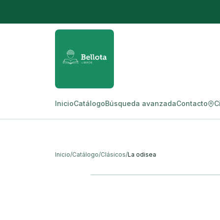
Inicio
Catálogo
Búsqueda avanzada
Contacto
C
Inicio
/
Catálogo
/
Clásicos
/
La odisea