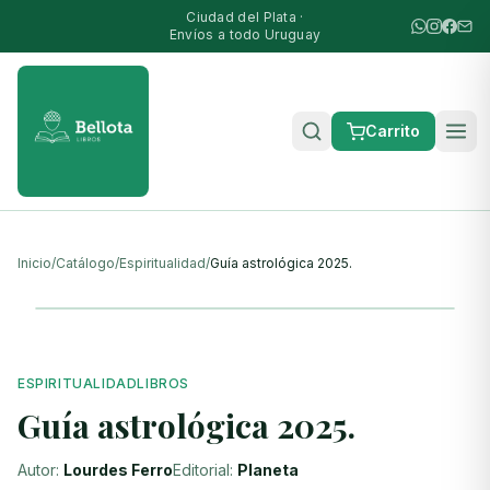
Ciudad del Plata ·
Envíos a todo Uruguay
Carrito
Inicio
/
Catálogo
/
Espiritualidad
/
Guía astrológica 2025.
ESPIRITUALIDAD
LIBROS
Guía astrológica 2025.
Autor:
Lourdes Ferro
Editorial:
Planeta