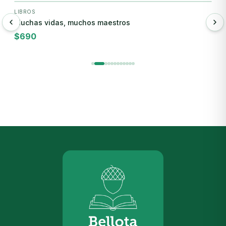
LIBROS
L
Muchas vidas, muchos maestros
N
l
$
690
$