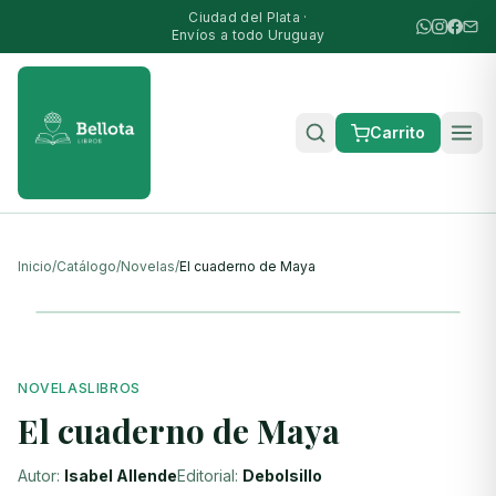
Ciudad del Plata ·
Envíos a todo Uruguay
Carrito
Inicio
/
Catálogo
/
Novelas
/
El cuaderno de Maya
NOVELAS
LIBROS
El cuaderno de Maya
Autor:
Isabel Allende
Editorial:
Debolsillo