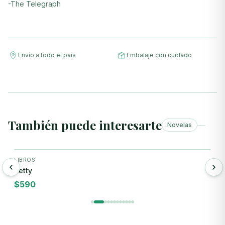
-The Telegraph
Envío a todo el país
Embalaje con cuidado
También puede interesarte
Novelas
+ Agregar
LIBROS
L
Betty
B
$
590
$