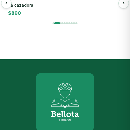
La cazadora
L
$
890
$