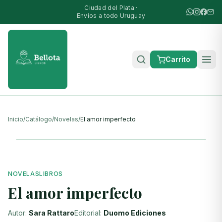
Ciudad del Plata ·
Envíos a todo Uruguay
Carrito
Inicio
/
Catálogo
/
Novelas
/
El amor imperfecto
NOVELAS
LIBROS
El amor imperfecto
Autor:
Sara Rattaro
Editorial:
Duomo Ediciones