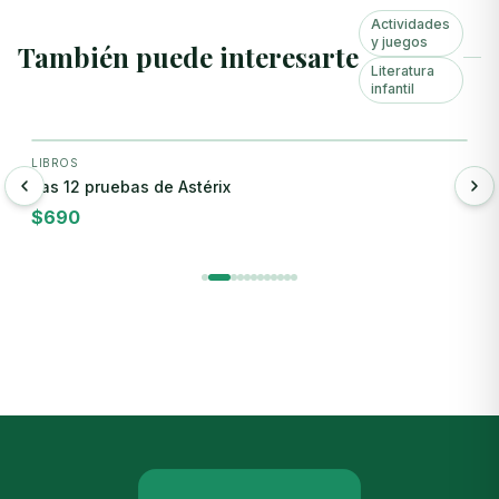
Actividades
y juegos
También puede interesarte
Literatura
infantil
+ Agregar
LIBROS
L
Las 12 pruebas de Astérix
¡
$
690
$