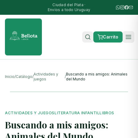
Ciudad del Plata ·
Envíos a todo Uruguay
Carrito
Actividades y
Buscando a mis amigos: Animales
Inicio
/
Catálogo
/
/
juegos
del Mundo
ACTIVIDADES Y JUEGOS
LITERATURA INFANTIL
LIBROS
Buscando a mis amigos:
Animales del Mundo