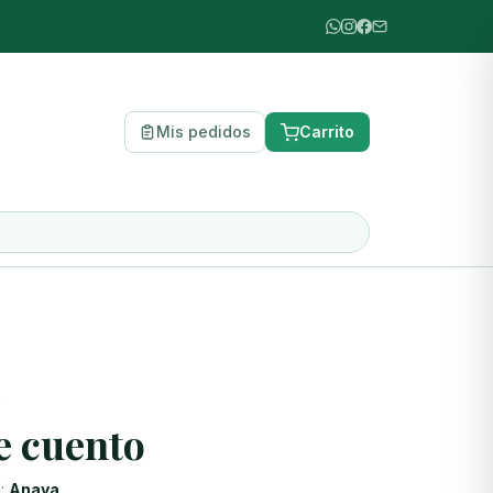
Mis pedidos
Carrito
S
e cuento
l:
Anaya