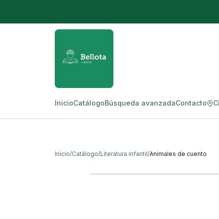
Inicio
Catálogo
Búsqueda avanzada
Contacto
C
Inicio
/
Catálogo
/
Literatura infantil
/
Animales de cuento