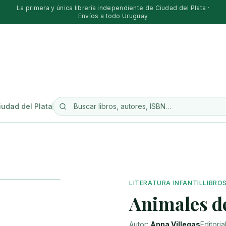
La primera y única librería independiente de Ciudad del Plata ·
Envíos a todo Uruguay
iudad del Plata
LITERATURA INFANTIL
LIBRO
Animales d
Autor:
Anna Villegas
Editoria