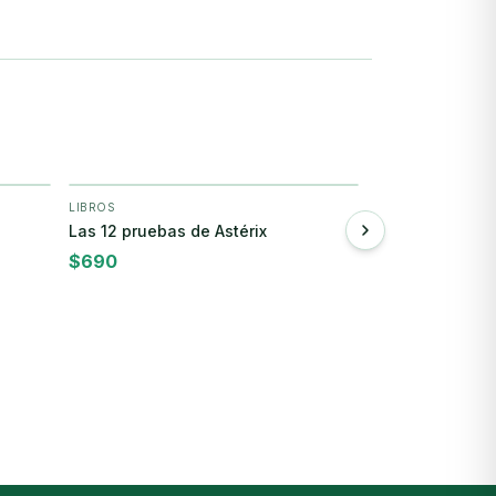
LIBROS
LIBROS
+ Agregar
+
Las 12 pruebas de Astérix
Alicia en el paí
$
690
$
250