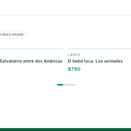
eratura infantil
LIBROS
+ Agregar
+ Agregar
 Salvatierra entre dos Américas
El bebé toca. Los animales
$
790