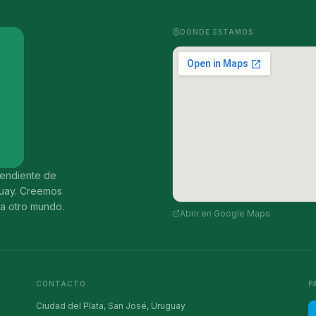
DÓNDE ESTAMOS
ependiente de
guay. Creemos
ia otro mundo.
Abrir en Google Maps
CONTACTO
P
Ciudad del Plata, San José, Uruguay