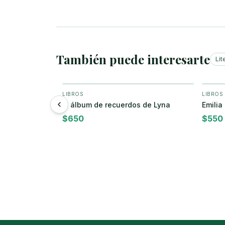
También puede interesarte
Lit
LIBROS
LIBROS
ar
+ Agregar
a granja
El álbum de recuerdos de Lyna
Emilia
$
650
$
550