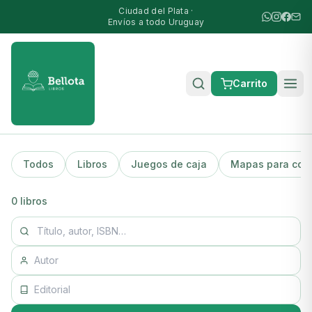
Ciudad del Plata ·
Envíos a todo Uruguay
Carrito
Todos
Libros
Juegos de caja
Mapas para color
0
libros